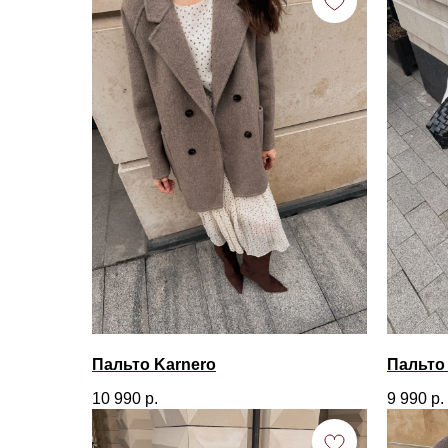
Пальто Karnero
Пальто 
10 990
р.
9 990
р.