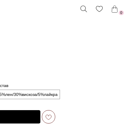
0
став
5%лен/30%вискоза/5%лайкра