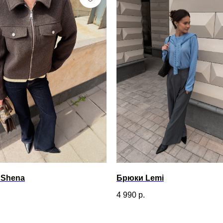
 Shena
Брюки Lemi
4 990
р.