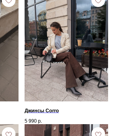
Джинсы Corro
5 990
р.