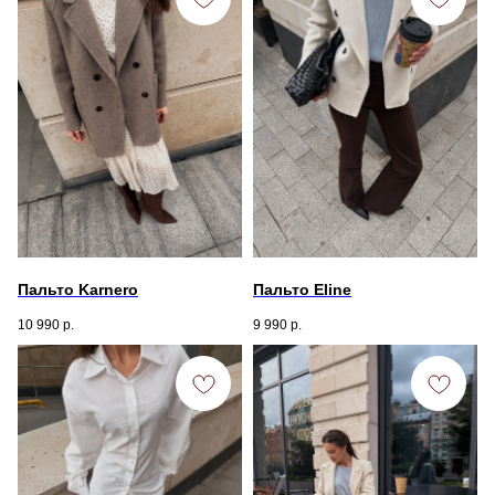
Пальто Karnero
Пальто Eline
10 990
р.
9 990
р.