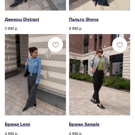
Джинсы Distract
Пальто Shena
5 990
р.
9 990
р.
Брюки Lemi
Брюки Sample
4 990
р.
4 990
р.