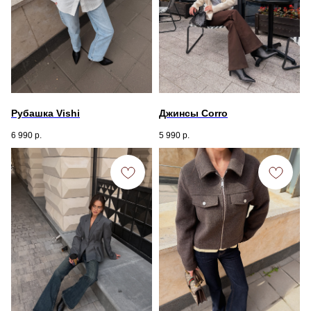
Рубашка Vishi
Джинсы Corro
6 990
р.
5 990
р.