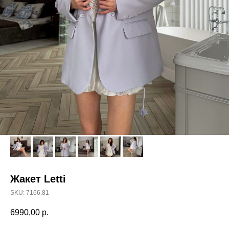
Жакет Letti
SKU:
7166.81
6990,00
р.