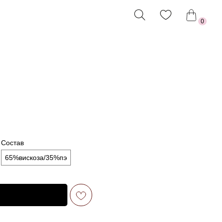
0
Состав
65%вискоза/35%пэ