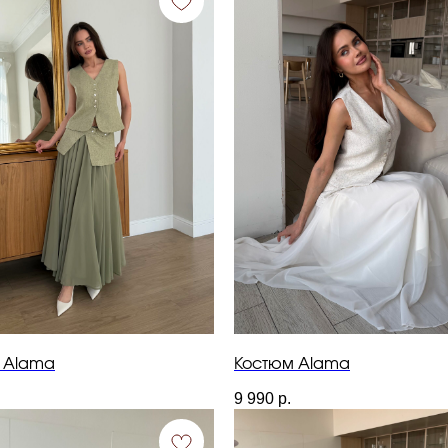
 Alama
Костюм Alama
9 990
р.