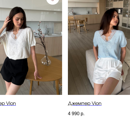
р Vion
Джемпер Vion
4 990
р.