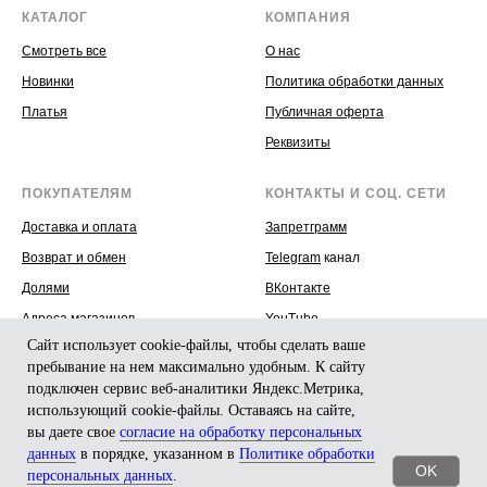
КАТАЛОГ
КОМПАНИЯ
Смотреть все
О нас
Новинки
Политика обработки данных
Платья
Публичная оферта
Реквизиты
ПОКУПАТЕЛЯМ
КОНТАКТЫ И СОЦ. СЕТИ
Доставка и оплата
Запретграмм
Возврат и обмен
Telegram
канал
Долями
ВКонтакте
Адреса магазинов
YouTube
Сайт использует cookie-файлы, чтобы сделать ваше
+7 (991) 051-27-90
пребывание на нем максимально удобным. К cайту
WhatsApp
подключен сервис веб-аналитики Яндекс.Метрика,
использующий cookie-файлы. Оставаясь на сайте,
вы даете свое
согласие на обработку персональных
данных
в порядке, указанном в
Политике обработки
OK
персональных данных
.