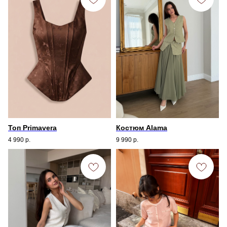
Топ Primavera
Костюм Alama
4 990
р.
9 990
р.