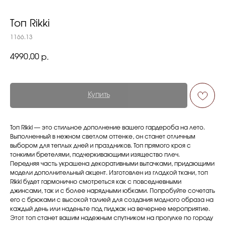
Топ Rikki
1166.13
4990,00
р.
Купить
Топ Rikki — это стильное дополнение вашего гардероба на лето.
Выполненный в нежном светлом оттенке, он станет отличным
выбором для теплых дней и праздников. Топ прямого кроя с
тонкими бретелями, подчеркивающими изящество плеч.
Передняя часть украшена декоративными вытачками, придающими
модели дополнительный акцент. Изготовлен из гладкой ткани, топ
Rikki будет гармонично смотреться как с повседневными
джинсами, так и с более нарядными юбками. Попробуйте сочетать
его с брюками с высокой талией для создания модного образа на
каждый день или наденьте под пиджак на вечернее мероприятие.
Этот топ станет вашим надежным спутником на прогулке по городу