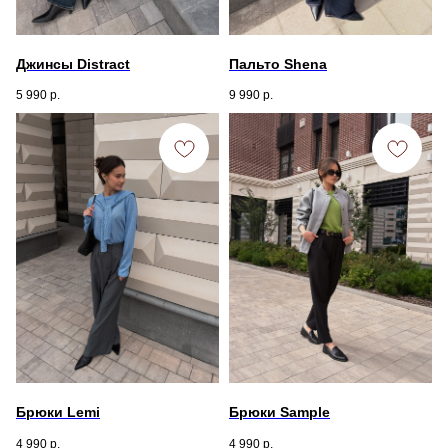
Джинсы Distract
Пальто Shena
5 990
р.
9 990
р.
Брюки Lemi
Брюки Sample
4 990
р.
4 990
р.