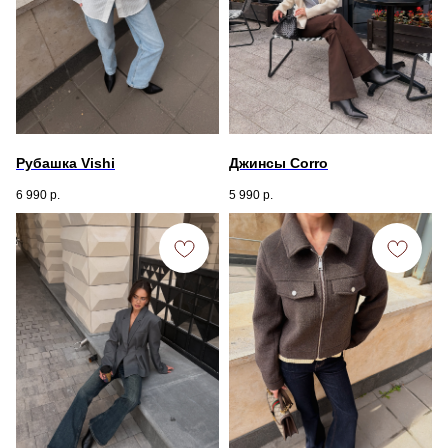
Рубашка Vishi
Джинсы Corro
6 990
р.
5 990
р.