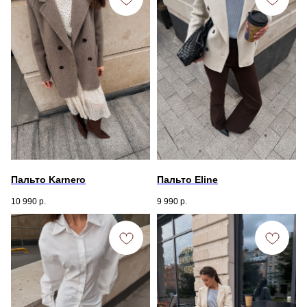
Пальто Karnero
Пальто Eline
10 990
р.
9 990
р.