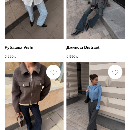
Рубашка Vishi
Джинсы Distract
6 990
р.
5 990
р.