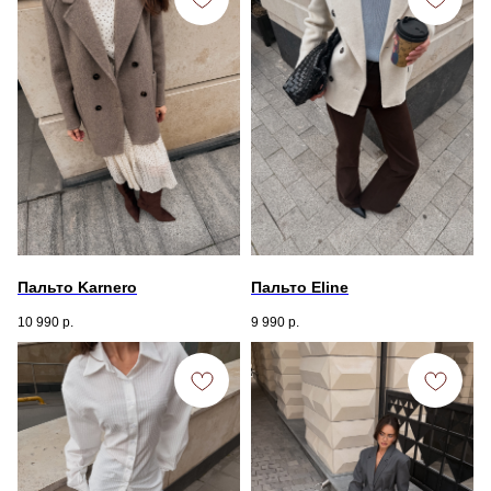
Пальто Karnero
Пальто Eline
10 990
р.
9 990
р.