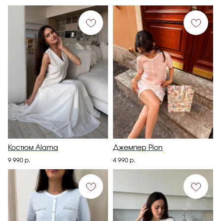
Костюм Alama
Джемпер Pion
9 990
р.
4 990
р.