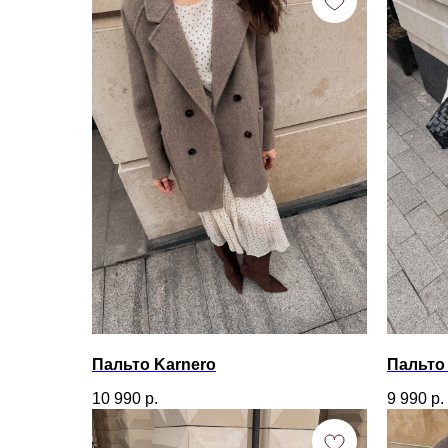
Пальто Karnero
Пальто 
10 990
р.
9 990
р.