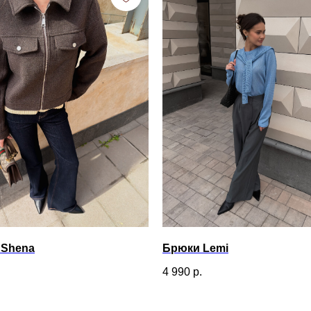
 Shena
Брюки Lemi
4 990
р.