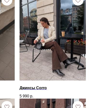
Джинсы Corro
5 990
р.