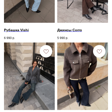
Рубашка Vishi
Джинсы Corro
6 990
р.
5 990
р.