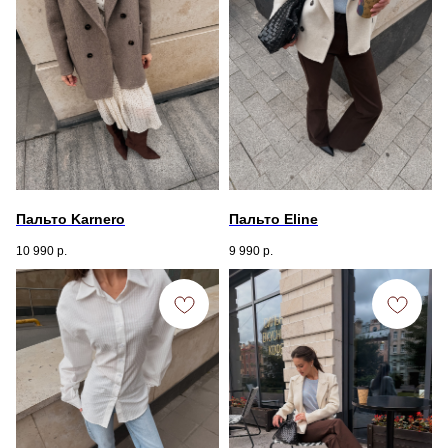
Пальто Karnero
Пальто Eline
10 990
р.
9 990
р.