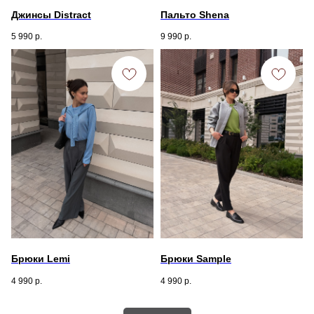
Джинсы Distract
Пальто Shena
5 990
р.
9 990
р.
Брюки Lemi
Брюки Sample
4 990
р.
4 990
р.