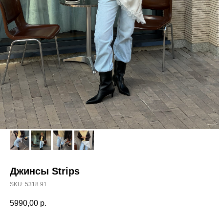
Джинсы Strips
SKU:
5318.91
5990,00
р.