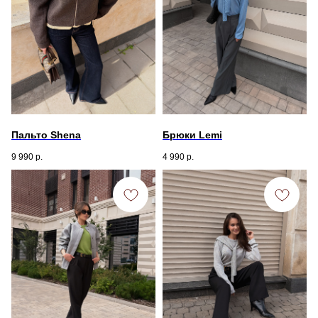
Пальто Shena
Брюки Lemi
9 990
р.
4 990
р.