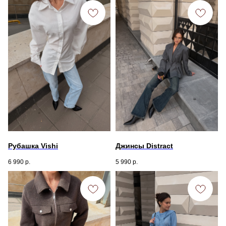
Рубашка Vishi
Джинсы Distract
6 990
р.
5 990
р.