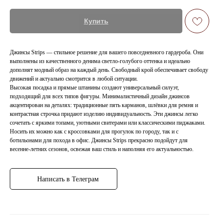
Купить
Джинсы Strips — стильное решение для вашего повседневного гардероба. Они
выполнены из качественного денима светло-голубого оттенка и идеально
дополнят модный образ на каждый день. Свободный крой обеспечивает свободу
движений и актуально смотрится в любой ситуации.
Высокая посадка и прямые штанины создают универсальный силуэт,
подходящий для всех типов фигуры. Минималистичный дизайн джинсов
акцентирован на деталях: традиционные пять карманов, шлёвки для ремня и
контрастная строчка придают изделию индивидуальность. Эти джинсы легко
сочетать с яркими топами, уютными свитерами или классическими пиджаками.
Носить их можно как с кроссовками для прогулок по городу, так и с
ботильонами для похода в офис. Джинсы Strips прекрасно подойдут для
весенне-летних сезонов, освежая ваш стиль и наполняя его актуальностью.
Написать в Телеграм