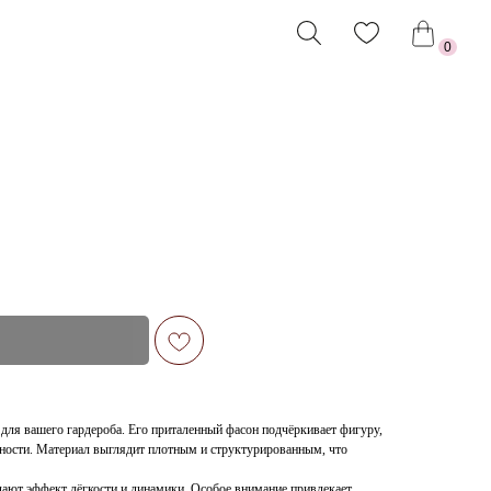
0
для вашего гардероба. Его приталенный фасон подчёркивает фигуру,
нности. Материал выглядит плотным и структурированным, что
дают эффект лёгкости и динамики. Особое внимание привлекает