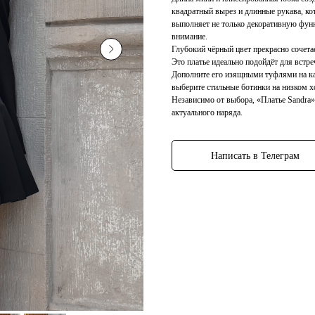
квадратный вырез и длинные рукава, ко
выполняет не только декоративную фун
внимание.
Глубокий чёрный цвет прекрасно сочета
Это платье идеально подойдёт для встре
Дополните его изящными туфлями на ка
выберите стильные ботинки на низком х
Независимо от выбора, «Платье Sandra
актуального наряда.
Написать в Телеграм