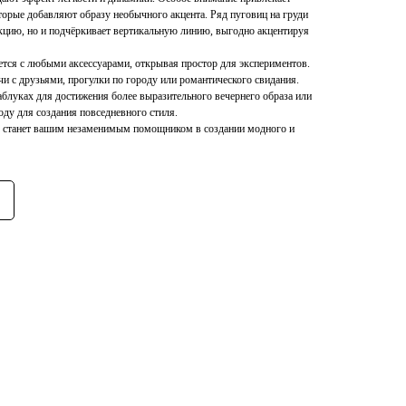
торые добавляют образу необычного акцента. Ряд пуговиц на груди
кцию, но и подчёркивает вертикальную линию, выгодно акцентируя
ется с любыми аксессуарами, открывая простор для экспериментов.
чи с друзьями, прогулки по городу или романтического свидания.
блуках для достижения более выразительного вечернего образа или
оду для создания повседневного стиля.
» станет вашим незаменимым помощником в создании модного и