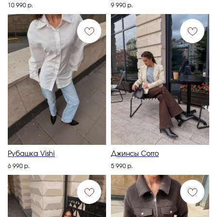
10 990
р.
9 990
р.
Рубашка Vishi
Джинсы Corro
6 990
р.
5 990
р.