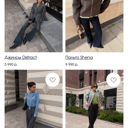
Джинсы Distract
Пальто Shena
5 990
р.
9 990
р.